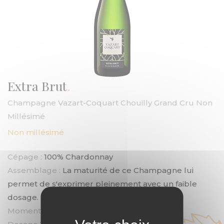
Extra Brut
Champagne Vazart-Coquart Chouilly Grand Cru Non
Millésimé
Non millésimé
Cépage :
100% Chardonnay
Assemblage :
La maturité de ce Champagne lui
permet de s'exprimer pleinement avec un faible
dosage.
Moment de dégustation :
Apéritif