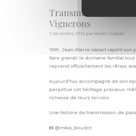
Transmission & Passio
Vignerons
3 décembre 2024
par
Vazart-Coquart
1991 : Jean-Pierre Vazart rejoint so
faire grandir le domaine familial tou
reprend officiellement les rênes, ave
Aujourd’hui, accompagné de son épo
perpétue cet héritage précieux, mêla
richesse de leurs terroirs.
Une histoire de transmission, de pas
📸
@mika_boudot