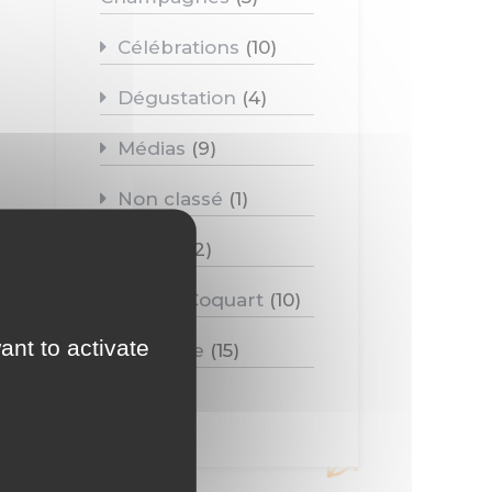
Célébrations
(10)
Dégustation
(4)
Médias
(9)
Non classé
(1)
Salons
(2)
Vazart-Coquart
(10)
ant to activate
Vignoble
(15)
Vin
(10)