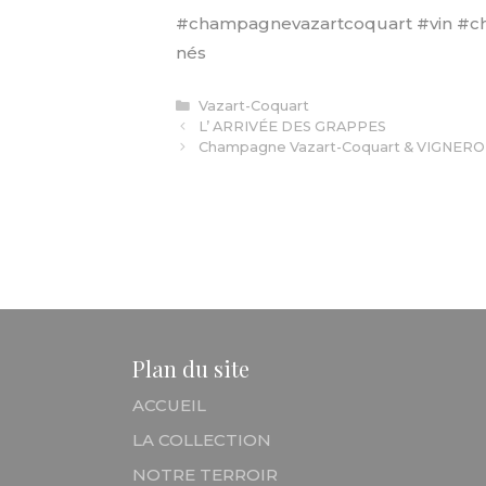
#champagnevazartcoquart
#vin
#c
nés
Catégories
Vazart-Coquart
L’ ARRIVÉE DES GRAPPES
Champagne Vazart-Coquart & VIGNERO
Plan du site
ACCUEIL
LA COLLECTION
NOTRE TERROIR